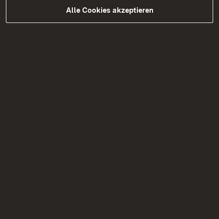
Alle Cookies akzeptieren
05.08.2026
|
Brücken
B 297 Schadstoffuntersuchungen
Tannenbergstraße Überführung in
Kirchheim Teck
Verkehrseinschränkungen aufgrund von
Schadstoffuntersuchungen am 12. August
2026