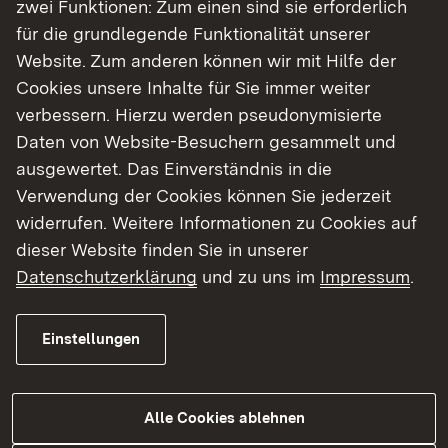
zwei Funktionen: Zum einen sind sie erforderlich
für die grundlegende Funktionalität unserer
Website. Zum anderen können wir mit Hilfe der
Cookies unsere Inhalte für Sie immer weiter
05.08.2026
|
Straßenbau
verbessern. Hierzu werden pseudonymisierte
B 328 Vollsperrungen zwischen
Daten von Website-Besuchern gesammelt und
dem 31. August und dem 18.
ausgewertet. Das Einverständnis in die
September 2026
Verwendung der Cookies können Sie jederzeit
widerrufen. Weitere Informationen zu Cookies auf
Bauarbeiten auf der B 328 mit Vollsperrungen
dieser Website finden Sie in unserer
zwischen dem 31. August und dem 18.
Datenschutzerklärung
und zu uns im
Impressum
.
September 2026
Einstellungen
Zur Medienmitteilung
Alle Cookies ablehnen