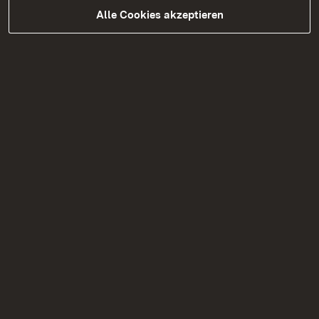
Alle Cookies akzeptieren
05.08.2026
|
Brücken
B 297 Schadstoffuntersuchungen
Tannenbergstraße Überführung in
Kirchheim Teck
Verkehrseinschränkungen aufgrund von
Schadstoffuntersuchungen am 12. August
2026