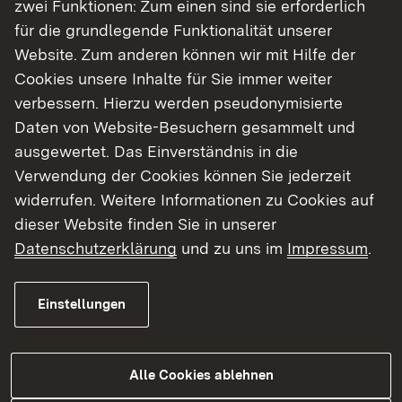
zwei Funktionen: Zum einen sind sie erforderlich
für die grundlegende Funktionalität unserer
Website. Zum anderen können wir mit Hilfe der
Cookies unsere Inhalte für Sie immer weiter
05.08.2026
|
Straßenbau
verbessern. Hierzu werden pseudonymisierte
B 328 Vollsperrungen zwischen
Daten von Website-Besuchern gesammelt und
dem 31. August und dem 18.
ausgewertet. Das Einverständnis in die
September 2026
Verwendung der Cookies können Sie jederzeit
widerrufen. Weitere Informationen zu Cookies auf
Bauarbeiten auf der B 328 mit Vollsperrungen
dieser Website finden Sie in unserer
zwischen dem 31. August und dem 18.
Datenschutzerklärung
und zu uns im
Impressum
.
September 2026
Einstellungen
Zur Medienmitteilung
Alle Cookies ablehnen