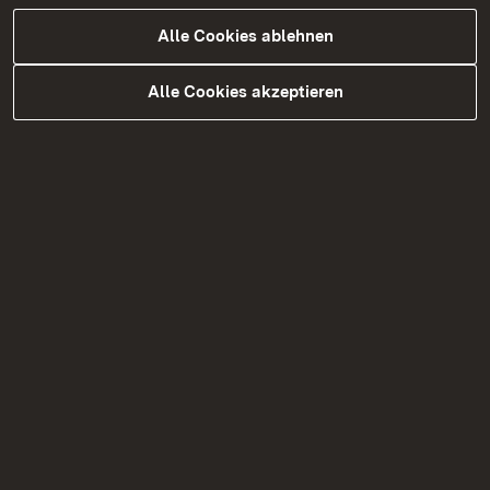
Alle Cookies ablehnen
Alle Cookies akzeptieren
05.08.2026
|
Straßenbau
B 328 Vollsperrungen zwischen
dem 31. August und dem 18.
September 2026
Bauarbeiten auf der B 328 mit Vollsperrungen
zwischen dem 31. August und dem 18.
September 2026