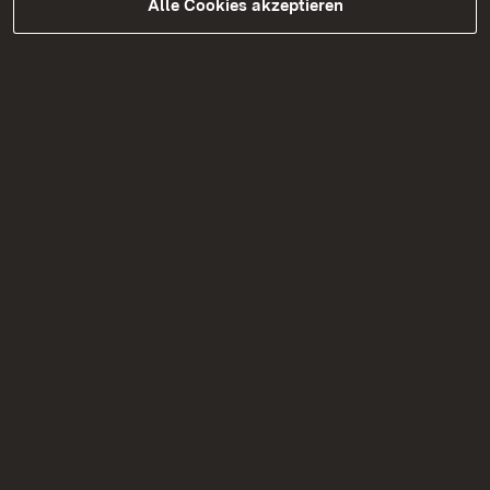
Alle Cookies akzeptieren
06.08.2026
|
Landwirtschaft
Besuch der Ehrenpreisträger 2025
Bottwartaler Winzer eG
Regierungspräsidentin Bay: „Gemeinschaft
und Spitzenqualität prägen den
württembergischen Weinbau“
Zur Medienmitteilung