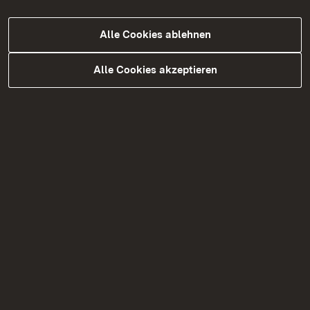
Ausbildung
Alle Cookies ablehnen
Bundesfreiwilligendienst
Alle Cookies akzeptieren
Praktikum
Themenübersicht
Themenübersicht
Soziale Medien
Facebook