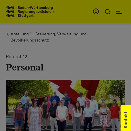
Zum Inhaltsbereich
Zur Hauptnavigation
You are here:
Abteilung 1 - Steuerung, Verwaltung und
Bevölkerungsschutz
Referat 12
Personal
Kontakt