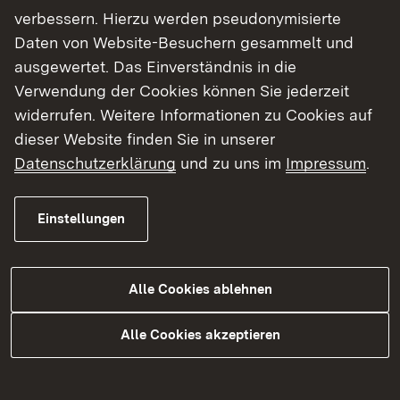
Erstaufnahmeeinrichtung (EA) für
verbessern. Hierzu werden pseudonymisierte
Flüchtlinge Kornwestheim
Daten von Website-Besuchern gesammelt und
ausgewertet. Das Einverständnis in die
Notunterkunft (NUK) für Flüchtlinge
Verwendung der Cookies können Sie jederzeit
Sindelfingen
widerrufen. Weitere Informationen zu Cookies auf
Höhere Aufnahmebehörde
dieser Website finden Sie in unserer
Datenschutzerklärung
und zu uns im
Impressum
.
Flüchtlingsaufnahme in den Stadt- und
Landkreisen
Einstellungen
Freiwillige Ausreise
Integration
Alle Cookies ablehnen
Ombudswesen für die
Flüchtlingserstaufnahme
Alle Cookies akzeptieren