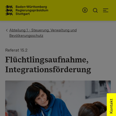
Zum Inhaltsbereich
Zur Hauptnavigation
You are here:
Abteilung 1 - Steuerung, Verwaltung und
Bevölkerungsschutz
Referat 15.2
Flüchtlingsaufnahme,
Integrationsförderung
Kontakt