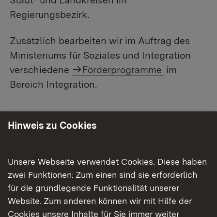
Regierungsbezirk.
Zusätzlich bearbeiten wir im Auftrag des
Ministeriums für Soziales und Integration
verschiedene
Förderprogramme
im
Bereich Integration.
Unsere Aufgaben im Detail
Hinweis zu Cookies
Erstaufnahme von Flüchtlingen
Unsere Webseite verwendet Cookies. Diese haben
Erstaufnahmeeinrichtungen
zwei Funktionen: Zum einen sind sie erforderlich
für die grundlegende Funktionalität unserer
Erstaufnahmeeinrichtung (EA) für
Website. Zum anderen können wir mit Hilfe der
Flüchtlinge Giengen an der Brenz
Cookies unsere Inhalte für Sie immer weiter