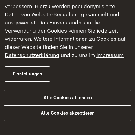
Erstaufnahmeeinrichtung (EA) für
verbessern. Hierzu werden pseudonymisierte
Flüchtlinge Kornwestheim
Daten von Website-Besuchern gesammelt und
ausgewertet. Das Einverständnis in die
Notunterkunft (NUK) für Flüchtlinge
Verwendung der Cookies können Sie jederzeit
Sindelfingen
widerrufen. Weitere Informationen zu Cookies auf
Höhere Aufnahmebehörde
dieser Website finden Sie in unserer
Datenschutzerklärung
und zu uns im
Impressum
.
Flüchtlingsaufnahme in den Stadt- und
Landkreisen
Einstellungen
Freiwillige Ausreise
Integration
Alle Cookies ablehnen
Ombudswesen für die
Flüchtlingserstaufnahme
Alle Cookies akzeptieren