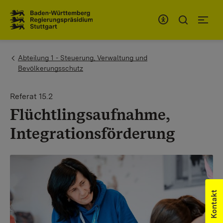
Zum Inhaltsbereich
Zur Hauptnavigation
You are here:
Abteilung 1 - Steuerung, Verwaltung und
Bevölkerungsschutz
Referat 15.2
Flüchtlingsaufnahme,
Integrationsförderung
Kontakt