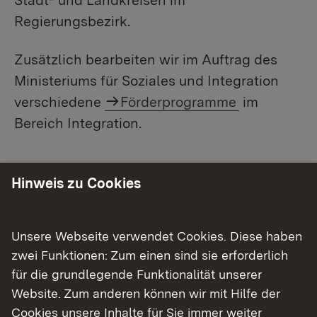
Regierungsbezirk.
Zusätzlich bearbeiten wir im Auftrag des
Ministeriums für Soziales und Integration
verschiedene
Förderprogramme
im
Bereich Integration.
Unsere Aufgaben im Detail
Hinweis zu Cookies
Erstaufnahme von Flüchtlingen
Unsere Webseite verwendet Cookies. Diese haben
Erstaufnahmeeinrichtungen
zwei Funktionen: Zum einen sind sie erforderlich
für die grundlegende Funktionalität unserer
Erstaufnahmeeinrichtung (EA) für
Website. Zum anderen können wir mit Hilfe der
Flüchtlinge Giengen an der Brenz
Cookies unsere Inhalte für Sie immer weiter