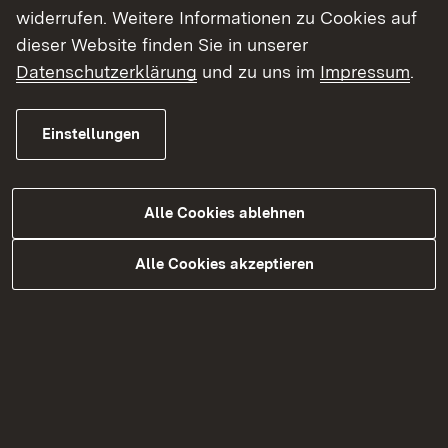
widerrufen. Weitere Informationen zu Cookies auf
Mehr
dieser Website finden Sie in unserer
Datenschutzerklärung
und zu uns im
Impressum
.
Landkreis Ludwigsburg
Einstellungen
Mehr
Main-Tauber-Kreis
Alle Cookies ablehnen
Mehr
Alle Cookies akzeptieren
Ostalbkreis
Mehr
Rems-Murr-Kreis