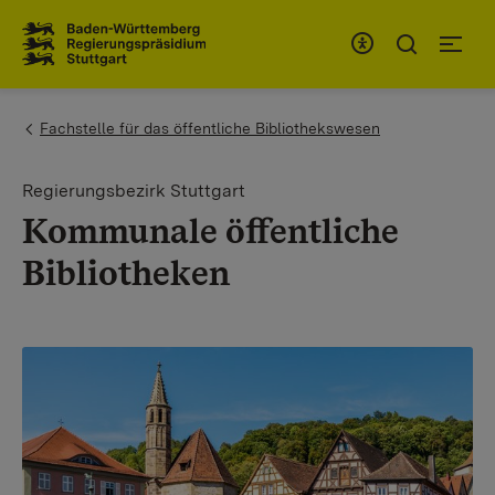
Zum Inhaltsbereich
Zur Hauptnavigation
You are here:
Fachstelle für das öffentliche Bibliothekswesen
Regierungsbezirk Stuttgart
Kommunale öffentliche
Bibliotheken