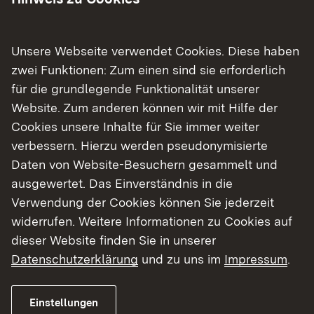
Böhmenkirch, Bönnig-heim, Boxberg,
Brackenheim, Burgstetten
Unsere Webseite verwendet Cookies. Diese haben
C
zwei Funktionen: Zum einen sind sie erforderlich
Crailsheim, Creglingen
für die grundlegende Funktionalität unserer
Website. Zum anderen können wir mit Hilfe der
D
Cookies unsere Inhalte für Sie immer weiter
Denkendorf, Dettingen, Ditzingen,
verbessern. Hierzu werden pseudonymisierte
Donzdorf
Daten von Website-Besuchern gesammelt und
ausgewertet. Das Einverständnis in die
E
Verwendung der Cookies können Sie jederzeit
Ehningen, Eislingen, Eppingen,
widerrufen. Weitere Informationen zu Cookies auf
Erdmannhausen, Erligheim, Esslingen am
dieser Website finden Sie in unserer
Datenschutzerklärung
und zu uns im
Impressum
.
Neckar
F
Einstellungen