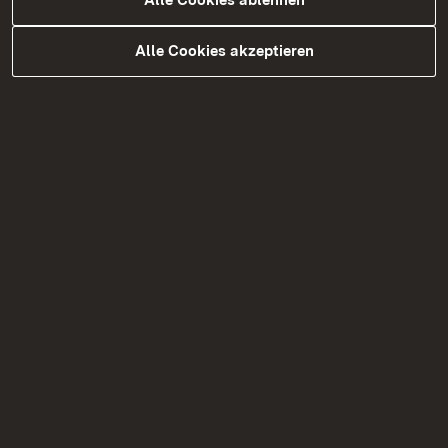
Alle Cookies ablehnen
Veröffentlichung des
Alle Cookies akzeptieren
Planfeststellungsbeschlusses
Zur Medienmitteilung
08.05.2026
|
Bibliotheken