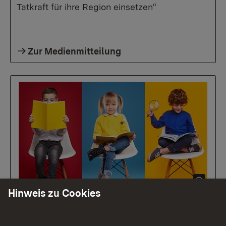
Tatkraft für ihre Region einsetzen“
Zur Medienmitteilung
Hinweis zu Cookies
10.07.2026
|
Bibliotheken
Sommerleseaktion HEISS AUF
LESEN 2026 startet