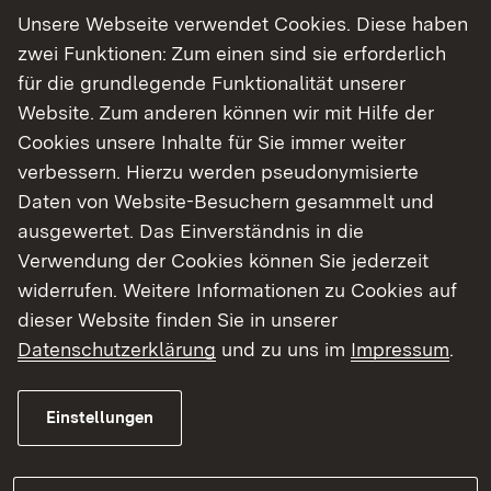
Unsere Webseite verwendet Cookies. Diese haben
zwei Funktionen: Zum einen sind sie erforderlich
für die grundlegende Funktionalität unserer
Website. Zum anderen können wir mit Hilfe der
Cookies unsere Inhalte für Sie immer weiter
verbessern. Hierzu werden pseudonymisierte
Daten von Website-Besuchern gesammelt und
ausgewertet. Das Einverständnis in die
06.08.2026
|
Abwasser
Verwendung der Cookies können Sie jederzeit
Abwasserreinigung: 2,8 Millionen
widerrufen. Weitere Informationen zu Cookies auf
Euro für den Ausbau der
dieser Website finden Sie in unserer
Kläranlage Zöbingen
Datenschutzerklärung
und zu uns im
Impressum
.
Regierungspräsidium Stuttgart unterstützt
Gemeinde Unterschneidheim bei der
Einstellungen
Modernisierung der Abwasserreinigung