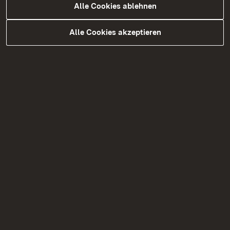
Alle Cookies ablehnen
Zur Medienmitteilung
Alle Cookies akzeptieren
06.08.2026
|
Abwasser
11 Millionen Euro für den Ausbau
der Kläranlage Horn im Leintal
Regierungspräsidentin Bay: „Die