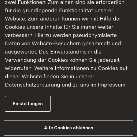
zwei Funktionen: Zum einen sind sie erforderlich
für die grundlegende Funktionalität unserer
Website. Zum anderen können wir mit Hilfe der
Cookies unsere Inhalte für Sie immer weiter
verbessern. Hierzu werden pseudonymisierte
06.08.2026
|
Landwirtschaft
Daten von Website-Besuchern gesammelt und
Besuch der Ehrenpreisträger 2025
ausgewertet. Das Einverständnis in die
Bottwartaler Winzer eG
Verwendung der Cookies können Sie jederzeit
widerrufen. Weitere Informationen zu Cookies auf
Regierungspräsidentin Bay: „Gemeinschaft
dieser Website finden Sie in unserer
und Spitzenqualität prägen den
Datenschutzerklärung
und zu uns im
Impressum
.
württembergischen Weinbau“
Einstellungen
Zur Medienmitteilung
Alle Cookies ablehnen