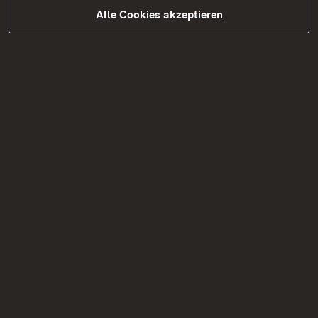
Alle Cookies akzeptieren
05.08.2026
|
Straßenbau
B 328 Vollsperrungen zwischen
dem 31. August und dem 18.
September 2026
Bauarbeiten auf der B 328 mit Vollsperrungen
zwischen dem 31. August und dem 18.
September 2026