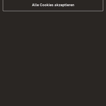
Alle Cookies akzeptieren
05.08.2026
|
Straßenbau
B 328 Vollsperrungen zwischen
dem 31. August und dem 18.
September 2026
Bauarbeiten auf der B 328 mit Vollsperrungen
zwischen dem 31. August und dem 18.
September 2026