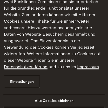
zwei Funktionen: Zum einen sind sie erforderlich
für die grundlegende Funktionalität unserer
Website. Zum anderen können wir mit Hilfe der
Cookies unsere Inhalte für Sie immer weiter
verbessern. Hierzu werden pseudonymisierte
06.08.2026
|
Landwirtschaft
Daten von Website-Besuchern gesammelt und
Besuch der Ehrenpreisträger 2025
ausgewertet. Das Einverständnis in die
Bottwartaler Winzer eG
Verwendung der Cookies können Sie jederzeit
widerrufen. Weitere Informationen zu Cookies auf
Regierungspräsidentin Bay: „Gemeinschaft
dieser Website finden Sie in unserer
und Spitzenqualität prägen den
Datenschutzerklärung
und zu uns im
Impressum
.
württembergischen Weinbau“
Einstellungen
Zur Medienmitteilung
Alle Cookies ablehnen