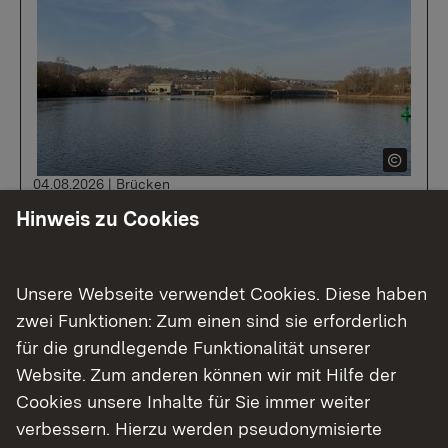
04.08.2026
|
Brücken
Runder Tisch zur Neckarbrücke
Hinweis zu Cookies
Besigheim
Planungsstand und mögliche
Unsere Webseite verwendet Cookies. Diese haben
Planungsbeschleunigungen besprochen /
zwei Funktionen: Zum einen sind sie erforderlich
weiterer runder Tisch im September geplant
für die grundlegende Funktionalität unserer
Website. Zum anderen können wir mit Hilfe der
Cookies unsere Inhalte für Sie immer weiter
verbessern. Hierzu werden pseudonymisierte
Zur Medienmitteilung