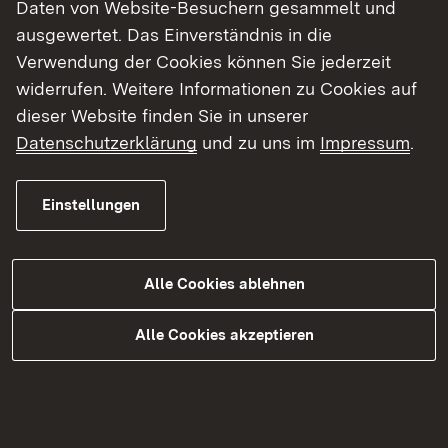
Daten von Website-Besuchern gesammelt und
ausgewertet. Das Einverständnis in die
Verwendung der Cookies können Sie jederzeit
widerrufen. Weitere Informationen zu Cookies auf
dieser Website finden Sie in unserer
Datenschutzerklärung
und zu uns im
Impressum
.
Einstellungen
03.08.2026
|
Straßenbau
Alle Cookies ablehnen
B 14 Sanierung der
Zipfelbachtalbrücke bei
Alle Cookies akzeptieren
Winnenden
Einspuriger Verkehr und Sperrung der Auffahrt
Winnenden-West/Leutenbach in Richtung