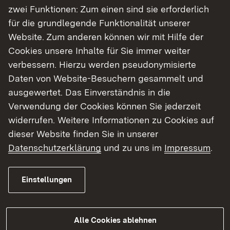
zwei Funktionen: Zum einen sind sie erforderlich
für die grundlegende Funktionalität unserer
Unsere Kernaufgaben
Website. Zum anderen können wir mit Hilfe der
Cookies unsere Inhalte für Sie immer weiter
Das Verkehrsreferat hat ein breites
verbessern. Hierzu werden pseudonymisierte
Aufgabenspektrum und bedient einen großen
Daten von Website-Besuchern gesammelt und
Kundenkreis: Unsere Kunden sind zum Beispiel
ausgewertet. Das Einverständnis in die
Busunternehmer, Schwertransportunternehmer,
Verwendung der Cookies können Sie jederzeit
ganz normale Fahrzeughalter, Taxifahrer,
widerrufen. Weitere Informationen zu Cookies auf
Gemeinden und die Landratsämter als
dieser Website finden Sie in unserer
Straßenverkehrsbehörden und
Datenschutzerklärung
und zu uns im
Impressum
.
Straßenverkehrszulassungsbehörden. Wir erteilen
Genehmigungen, Erlaubnisse und
Einstellungen
Ausgleichszahlungen.
Unsere Aufgaben im Detail
Alle Cookies ablehnen