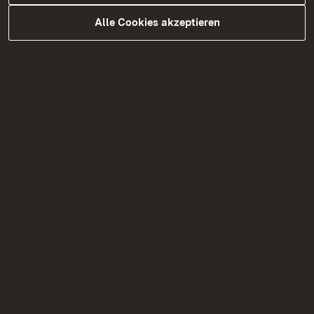
Alle Cookies akzeptieren
Personenbeförderung
Straßenverkehrsordnung
Fahrzeugzulassungswesen
Technische Aufsicht Bahnen
Beachten Sie: