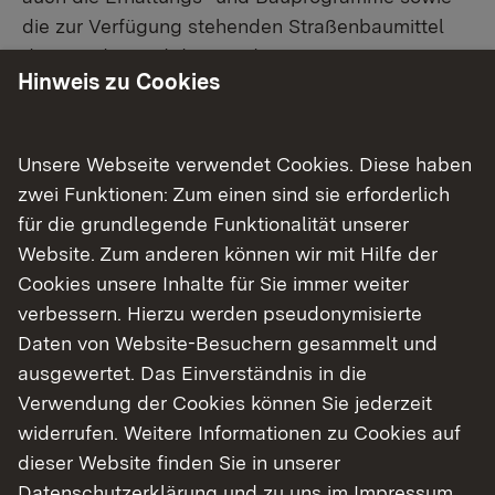
die zur Verfügung stehenden Straßenbaumittel
des Bundes und des Landes.
Hinweis zu Cookies
Darüber hinaus informieren wir kontinuierlich und
transparent die Öffentlichkeit über alle aktuellen
Baumaßnahmen der Abteilung 4.
Unsere Webseite verwendet Cookies. Diese haben
zwei Funktionen: Zum einen sind sie erforderlich
für die grundlegende Funktionalität unserer
Unsere Aufgaben im Detail
Website. Zum anderen können wir mit Hilfe der
Cookies unsere Inhalte für Sie immer weiter
Haushalt und Controllling
verbessern. Hierzu werden pseudonymisierte
Vertragswesen
Daten von Website-Besuchern gesammelt und
ausgewertet. Das Einverständnis in die
Projektmanagement, Gebietsbetreuung
Verwendung der Cookies können Sie jederzeit
und Sonderaufgaben
widerrufen. Weitere Informationen zu Cookies auf
dieser Website finden Sie in unserer
Technische Straßenverwaltung
Datenschutzerklärung
und zu uns im
Impressum
.