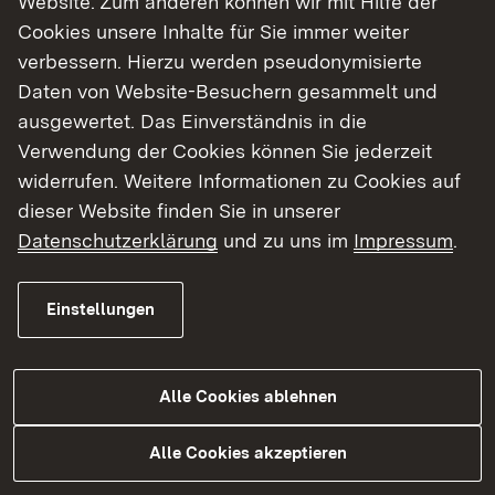
Website. Zum anderen können wir mit Hilfe der
Cookies unsere Inhalte für Sie immer weiter
verbessern. Hierzu werden pseudonymisierte
Daten von Website-Besuchern gesammelt und
ausgewertet. Das Einverständnis in die
Portrait Inspektorin für Flugplätze
Verwendung der Cookies können Sie jederzeit
widerrufen. Weitere Informationen zu Cookies auf
Spannende Berufe im öffentlichen Dienst gibt
dieser Website finden Sie in unserer
es viele. In Kooperation mit der BBBank
Datenschutzerklärung
und zu uns im
Impressum
.
stellen wir Ihnen dieses Mal Leonie Thoma
vor.
Einstellungen
Mehr Informationen
Alle Cookies ablehnen
Hier gehts zum Video
Alle Cookies akzeptieren