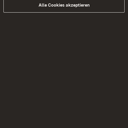
Alle Cookies akzeptieren
Unsere aktuellen Maßnahmen im Bau
und in der Planung
Hier geht es zur Seite mit den aktuellen
Maßnahmen im Bau und in der Planung