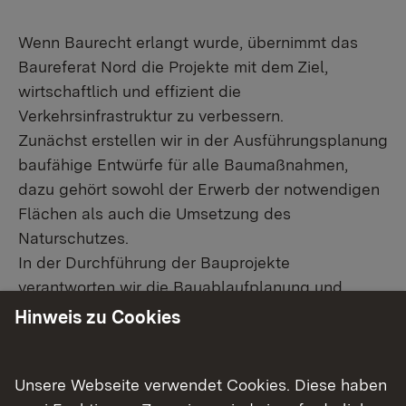
Wenn Baurecht erlangt wurde, übernimmt das
Baureferat Nord die Projekte mit dem Ziel,
wirtschaftlich und effizient die
Verkehrsinfrastruktur zu verbessern.
Zunächst erstellen wir in der Ausführungsplanung
baufähige Entwürfe für alle Baumaßnahmen,
dazu gehört sowohl der Erwerb der notwendigen
Flächen als auch die Umsetzung des
Naturschutzes.
In der Durchführung der Bauprojekte
verantworten wir die Bauablaufplanung und
Koordinierung, die Ausschreibung und Vergabe
Hinweis zu Cookies
der Bauleistungen an die Bauwirtschaft. Während
des Baus übernehmen wir die technische und
vertragliche Bauoberleitung und
Unsere Webseite verwendet Cookies. Diese haben