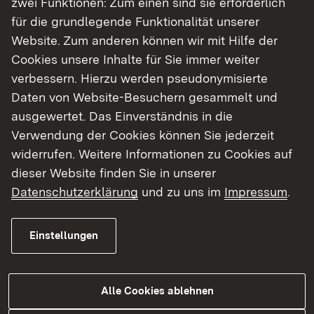
Bauüberwachung. Nach der Durchführung
zwei Funktionen: Zum einen sind sie erforderlich
verantworten die Abnahme, die Bauabrechnung
für die grundlegende Funktionalität unserer
und die Überwachung der Gewährleistung.
Website. Zum anderen können wir mit Hilfe der
Cookies unsere Inhalte für Sie immer weiter
In dem gesamten Prozess arbeiten wir eng mit
verbessern. Hierzu werden pseudonymisierte
den anliegenden Städten und Gemeinden wie
Daten von Website-Besuchern gesammelt und
auch der Naturschutzbehörde zusammen.
ausgewertet. Das Einverständnis in die
Verwendung der Cookies können Sie jederzeit
widerrufen. Weitere Informationen zu Cookies auf
dieser Website finden Sie in unserer
Datenschutzerklärung
und zu uns im
Impressum
.
Einstellungen
Alle Cookies ablehnen