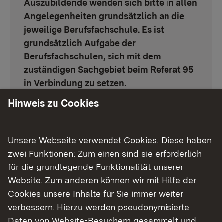
Auszubildende wenden sich bitte in allen
Angelegenheiten grundsätzlich an die
jeweilige Berufsfachschule. Es ist
grundsätzlich Aufgabe der
Berufsfachschulen, sich mit dem
zuständigen Sachgebiet beim Referat 95
in Verbindung zu setzen.
Hinweis zu Cookies
Informationen über alle staatlich
reglementierten Gesundheitsberufe sowie
jeweils eine Liste mit allen entsprechenden
Unsere Webseite verwendet Cookies. Diese haben
Schulen im Regierungsbezirk Stuttgart
zwei Funktionen: Zum einen sind sie erforderlich
Externer Link:
finden Sie
hier
.
für die grundlegende Funktionalität unserer
Website. Zum anderen können wir mit Hilfe der
Cookies unsere Inhalte für Sie immer weiter
verbessern. Hierzu werden pseudonymisierte
Daten von Website-Besuchern gesammelt und