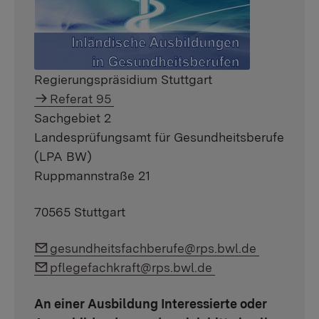
Regierungspräsidium Stuttgart
Referat 95
Sachgebiet 2
Landesprüfungsamt für Gesundheitsberufe
(LPA BW)
Ruppmannstraße 21
70565 Stuttgart
Link auf E-Mail:
gesundheitsfachberufe@rps.bwl.de
Link auf E-Mail:
pflegefachkraft@rps.bwl.de
An einer Ausbildung Interessierte oder