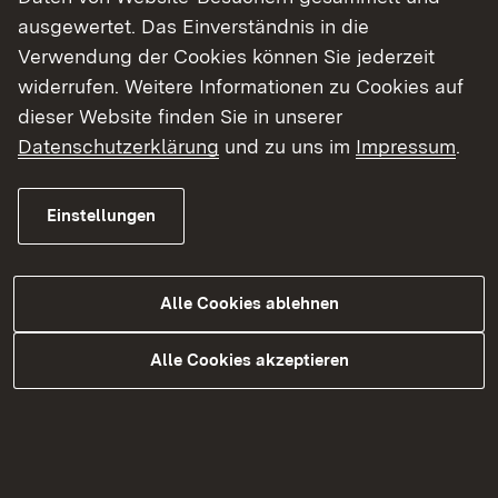
Als Schulaufsichtsbehörde ist das Referat für alle
ausgewertet. Das Einverständnis in die
Pflege- und Gesundheitsfachberufe sowie
Verwendung der Cookies können Sie jederzeit
soziale, sozialpädagogische und
widerrufen. Weitere Informationen zu Cookies auf
sozialpflegerische Fachberufe im
dieser Website finden Sie in unserer
Regierungsbezirk Stuttgart zuständig. Diese
Datenschutzerklärung
und zu uns im
Impressum
.
Zuständigkeit erstreckt sich von der
Genehmigung der Schulen und der
Einstellungen
Ausbildungsstätten über das gesamte
Prüfungswesen bis hin zur Erteilung der
Erlaubnisurkunden.
Alle Cookies ablehnen
Bei den genannten Berufen ist das RP als
Alle Cookies akzeptieren
staatliche Prüfungsbehörde zuständig für die
Koordinierung und Festsetzung der
Prüfungstermine, Besetzung der
Prüfungsausschussvorsitzenden, Berufung der