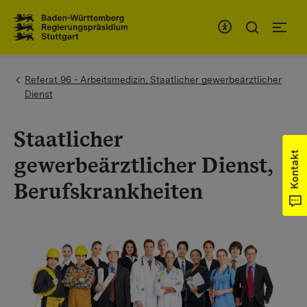
Zum Inhaltsbereich
Zur Hauptnavigation
You are here:
Referat 96 - Arbeitsmedizin, Staatlicher gewerbeärztlicher
Dienst
Staatlicher
Kontakt
gewerbeärztlicher Dienst,
Berufskrankheiten