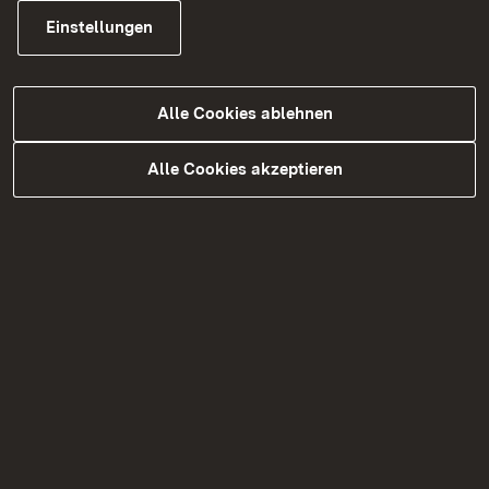
und anderen Institutionen und Einrichtungen
Einstellungen
sowie von Betriebsärzten, Betriebsräten,
Fachkräften für Arbeitssicherheit oder
Areitnehmern,
Alle Cookies ablehnen
Mitwirkung von Berufskrankheits-Verfahren
mit Stellungnahmen zur Frage, ob eine
Alle Cookies akzeptieren
angezeigte Berufskrankheit durch
gesundheitsschädliche Bedingungen am
Arbeitsplatz zustande gekommen ist,
Besichtigung von Arbeitsplätzen, um die
Entstehung von berufsbedingten
Erkrankungen möglichst zu verhindern. Diese
Aufgaben sind nach regionalen
Gesichtspunkten aufgeteilt.