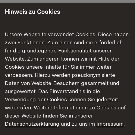
vielfältigen Belastungen bei der Arbeit nicht
Hinweis zu Cookies
beeinträchtigt wird. Der Gewerbearzt ist Teil
eines Netzwerks von staatlichen,
körperschaftlichen (z. B.
Unsere Webseite verwendet Cookies. Diese haben
Berufsgenossenschaften) und betrieblichen
zwei Funktionen: Zum einen sind sie erforderlich
Stellen. Er arbeitet mit einer Reihe von
für die grundlegende Funktionalität unserer
Website. Zum anderen können wir mit Hilfe der
Partnern im Arbeitsschutz zusammen.
Cookies unsere Inhalte für Sie immer weiter
verbessern. Hierzu werden pseudonymisierte
Aufgaben
Daten von Website-Besuchern gesammelt und
ausgewertet. Das Einverständnis in die
Verwendung der Cookies können Sie jederzeit
Allgemeines
Perspektiven
Formulare
widerrufen. Weitere Informationen zu Cookies auf
dieser Website finden Sie in unserer
Schwerpunkte in diesem Sachgebiet sind die
Datenschutzerklärung
und zu uns im
Impressum
.
arbeitsmedizinische Beratung von Behörden