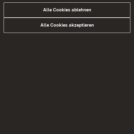
Alle Cookies ablehnen
Alle Cookies akzeptieren
05.08.2026
|
Straßenbau
B 328 Vollsperrungen zwischen
dem 31. August und dem 18.
September 2026
Bauarbeiten auf der B 328 mit Vollsperrungen
zwischen dem 31. August und dem 18.
September 2026