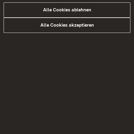
Alle Cookies ablehnen
Alle Cookies akzeptieren
05.08.2026
|
Brücken
B 297 Schadstoffuntersuchungen
Tannenbergstraße Überführung in
Kirchheim Teck
Verkehrseinschränkungen aufgrund von
Schadstoffuntersuchungen am 12. August
2026