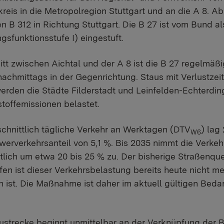
kreis in die Metropolregion Stuttgart und an die A 8. Ab
B 312 in Richtung Stuttgart. Die B 27 ist vom Bund a
gsfunktionsstufe I) eingestuft.
tt zwischen Aichtal und der A 8 ist die B 27 regelmäßi
 nachmittags in der Gegenrichtung. Staus mit Verlustzeit
rden die Städte Filderstadt und Leinfelden-Echterdi
toffemissionen belastet.
chnittlich tägliche Verkehr an Werktagen (DTV
) lag
W6
erverkehrsanteil von 5,1 %. Bis 2035 nimmt die Verke
tlich um etwa 20 bis 25 % zu. Der bisherige Straßenque
ifen ist dieser Verkehrsbelastung bereits heute nicht 
ch ist. Die Maßnahme ist daher im aktuell gültigen Bed
strecke beginnt unmittelbar an der Verknüpfung der B 