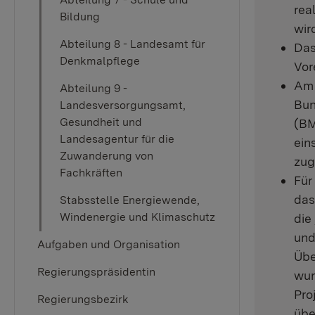
rea
Bildung
wir
Abteilung 8 - Landesamt für
Das
Denkmalpflege
Vor
Am 
Abteilung 9 -
Bun
Landesversorgungsamt,
Gesundheit und
(BM
Landesagentur für die
ein
Zuwanderung von
zug
Fachkräften
Für
das
Stabsstelle Energiewende,
Windenergie und Klimaschutz
die
und
Aufgaben und Organisation
Übe
Regierungspräsidentin
wur
Pro
Regierungsbezirk
übe