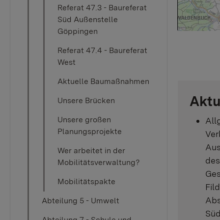
Referat 47.3 - Baureferat
Süd Außenstelle
Göppingen
Referat 47.4 - Baureferat
West
Aktuelle Baumaßnahmen
Aktu
Unsere Brücken
Unsere großen
All
Planungsprojekte
Ver
Aus
Wer arbeitet in der
des
Mobilitätsverwaltung?
Ges
Mobilitätspakte
Fil
Abs
Abteilung 5 - Umwelt
Süd
Abteilung 7 - Schule und