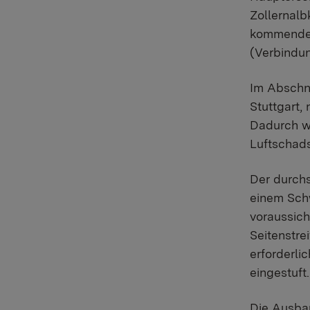
Zollernalb
kommenden 
(Verbindun
Im Abschni
Stuttgart,
Dadurch we
Luftschads
Der durchs
einem Schw
voraussich
Seitenstre
erforderli
eingestuft.
Die Ausbau