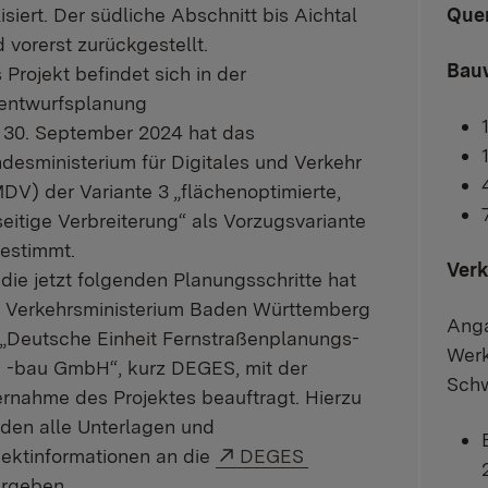
lisiert. Der südliche Abschnitt bis Aichtal
Quer
d vorerst zurückgestellt.
Bau
 Projekt befindet sich in der
entwurfsplanung
30. September 2024 hat das
desministerium für Digitales und Verkehr
DV) der Variante 3 „flächenoptimierte,
seitige Verbreiterung“ als Vorzugsvariante
estimmt.
Verk
 die jetzt folgenden Planungsschritte hat
 Verkehrsministerium Baden Württemberg
Anga
 „Deutsche Einheit Fernstraßenplanungs-
Wer
 -bau GmbH“, kurz DEGES, mit der
Schw
rnahme des Projektes beauftragt. Hierzu
den alle Unterlagen und
Externer Link:
jektinformationen an die
DEGES
rgeben.