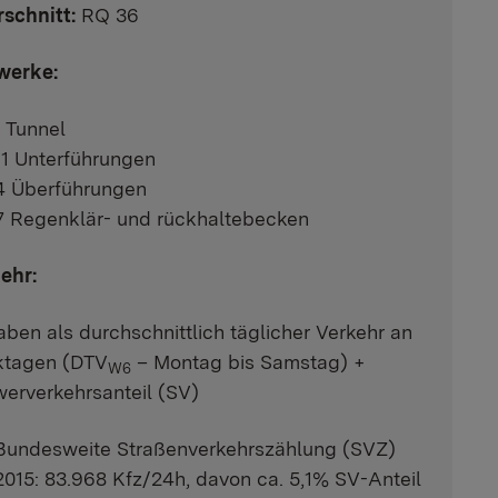
schnitt:
RQ 36
werke:
1 Tunnel
11 Unterführungen
4 Überführungen
7 Regenklär- und rückhaltebecken
ehr:
ben als durchschnittlich täglicher Verkehr an
ktagen (DTV
– Montag bis Samstag) +
W6
erverkehrsanteil (SV)
Bundesweite Straßenverkehrszählung (SVZ)
2015: 83.968 Kfz/24h, davon ca. 5,1% SV-Anteil