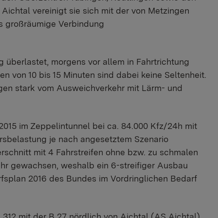
 Aichtal vereinigt sie sich mit der von Metzingen
ls großräumige Verbindung
g überlastet, morgens vor allem in Fahrtrichtung
en von 10 bis 15 Minuten sind dabei keine Seltenheit.
ngen stark vom Ausweichverkehr mit Lärm- und
 2015 im Zeppelintunnel bei ca. 84.000 Kfz/24h mit
hrsbelastung je nach angesetztem Szenario
rschnitt mit 4 Fahrstreifen ohne bzw. zu schmalen
mehr gewachsen, weshalb ein 6-streifiger Ausbau
arfsplan 2016 des Bundes im Vordringlichen Bedarf
312 mit der B 27 nördlich von Aichtal (AS Aichtal)