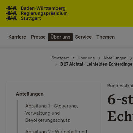
Zum Inhaltsbereich
Zur Hauptnavigation
Karriere
Presse
Über uns
Service
Themen
You are here:
Stuttgart
Über uns
Abteilungen
B 27 Aichtal - Leinfelden-Echterding
Bundesstra
6-s
Abteilungen
Abteilung 1 - Steuerung,
Ech
Verwaltung und
Bevölkerungsschutz
Abteilung 2 - Wirtschaft und