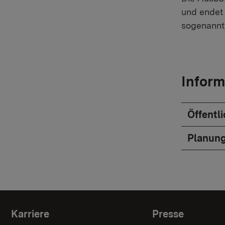
und endet 
sogenannte
Inform
Öffentl
Planung
Themenübersicht
Karriere
Presse