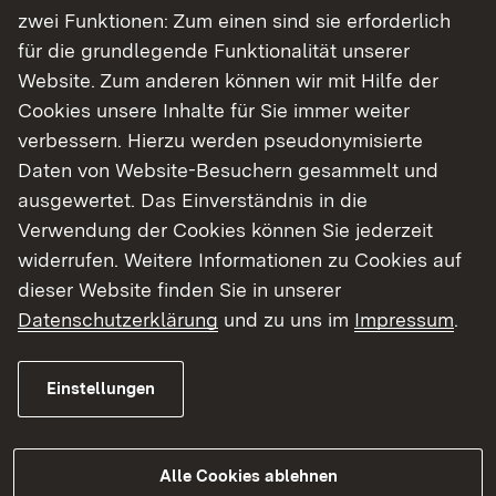
zwei Funktionen: Zum einen sind sie erforderlich
für die grundlegende Funktionalität unserer
Zahlen & Fakten
Website. Zum anderen können wir mit Hilfe der
Die Baumaßnahme, welche als
Cookies unsere Inhalte für Sie immer weiter
Hauptbaumaßnahme bezeichnet wird, hat
verbessern. Hierzu werden pseudonymisierte
am 02.11.2023 begonnen. Die Vollsperrung
Daten von Website-Besuchern gesammelt und
für die Tunnelertüchtigung besteht seit
ausgewertet. Das Einverständnis in die
02.01.2025. Sie soll Ende Februar 2026
Verwendung der Cookies können Sie jederzeit
aufgehoben werden.
widerrufen. Weitere Informationen zu Cookies auf
dieser Website finden Sie in unserer
Die voraussichtlichen Baukosten betragen
Datenschutzerklärung
und zu uns im
Impressum
.
circa 36,4 Mio €.
Einstellungen
Im Vorfeld dieser Baumaßnahme waren
Vorabmaßnahmen notwendig, bei welchen
bereits 5,3 Mio € Bundesmittel in die
Alle Cookies ablehnen
Infrastruktur investiert wurden.