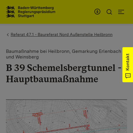
Zum Inhaltsbereich
Zur Hauptnavigation
You are here:
Referat 47.1 - Baureferat Nord Außenstelle Heilbronn
Baumaßnahme bei Heilbronn, Gemarkung Erlenbach
Kontakt
und Weinsberg
B 39 Schemelsbergtunnel ­
Hauptbaumaßnahme