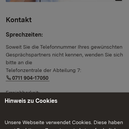
Kontakt
Sprechzeiten:
Soweit Sie die Telefonnummer Ihres gewünschten
Gesprächspartners nicht kennen, wenden Sie sich
bitte an die
Telefonzentrale der Abteilung 7:
Link auf Telefonnummer:
0711 904-17050
Erreichbarkeit:
Hinweis zu Cookies
Mo. – Do.: 9:00–11:30 Uhr; 14:00–15:30 Uhr
Fr.: 9:00–11:30 Uhr
Unsere Webseite verwendet Cookies. Diese haben