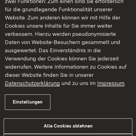
zwei Funktionen: Zum einen sind sie erforderlich
für die grundlegende Funktionalität unserer
Website. Zum anderen können wir mit Hilfe der
Weitere Informationen
Cookies unsere Inhalte für Sie immer weiter
verbessern. Hierzu werden pseudonymisierte
Hausanschrift
Daten von Website-Besuchern gesammelt und
ausgewertet. Das Einverständnis in die
Regierungspräsidium Stuttgart
Verwendung der Cookies können Sie jederzeit
Ruppmannstraße 21
widerrufen. Weitere Informationen zu Cookies auf
70565 Stuttgart
dieser Website finden Sie in unserer
Datenschutzerklärung
und zu uns im
Impressum
.
Wegweiser
Wegbeschreibung zur Ruppmannstr. 21 und zur
Einstellungen
Industriestraße 5, 70565 Stuttgart
Alle Cookies ablehnen