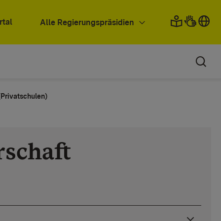
rtal
Alle Regierungspräsidien
(Privatschulen)
rschaft