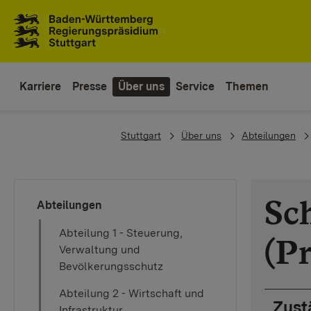
Zum Inhaltsbereich
Zur Hauptnavigation
Karriere
Presse
Über uns
Service
Themen
You are here:
Stuttgart
Über uns
Abteilungen
Sch
Abteilungen
Abteilung 1 - Steuerung,
(P
Verwaltung und
Bevölkerungsschutz
Abteilung 2 - Wirtschaft und
Zust
Infrastruktur