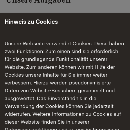
Wir nehmen die Koordination, Beratung,
Hinweis zu Cookies
Steuerung sowie die dienstliche und fachliche
Aufsicht über die acht Staatlichen Schulämter im
Regierungsbezirk Stuttgart wahr.
Unsere Webseite verwendet Cookies. Diese haben
zwei Funktionen: Zum einen sind sie erforderlich
Zusammen mit den Schulrätinnen und Schulräten
für die grundlegende Funktionalität unserer
in den Staatlichen Schulämtern werden
Website. Zum anderen können wir mit Hilfe der
schwerpunktmäßig die pädagogisch-fachlichen
Cookies unsere Inhalte für Sie immer weiter
Angelegenheiten der Schülerinnen und Schüler
verbessern. Hierzu werden pseudonymisierte
und der Lehrkräfte an den 1.283 staatlichen und
Daten von Website-Besuchern gesammelt und
privaten Grund-, Werkreal-, Haupt-, Real-,
ausgewertet. Das Einverständnis in die
Gemeinschaftsschulen und Sonderpädagogische
Verwendung der Cookies können Sie jederzeit
Bildungs- und Beratungszentren bearbeitet.
widerrufen. Weitere Informationen zu Cookies auf
dieser Website finden Sie in unserer
Zum Verantwortungsbereich des Referats
Datenschutzerklärung
und zu uns im
Impressum
.