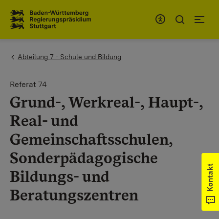
Zum Inhaltsbereich
Zur Hauptnavigation
You are here:
Abteilung 7 - Schule und Bildung
Referat 74
Grund-, Werkreal-, Haupt-,
Real- und
Gemeinschaftsschulen,
Sonderpädagogische
Kontakt
Bildungs- und
Beratungszentren