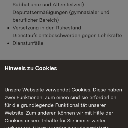
Sabbatjahre und Altersteilzeit)
Deputatsermäßigungen (gymnasialer und
beruflicher Bereich)
Versetzung in den Ruhestand
Dienstaufsichtsbeschwerden gegen Lehrkräfte
Dienstunfälle
Hinweis zu Cookies
Hinweis für Lehrkräfte
Bitte reichen Sie Ihre Anträge und dienstlichen
Anfragen grundsätzlich über die dafür
Unsere Webseite verwendet Cookies. Diese haben
Externer Link:
vorgesehenen Online-Portale (z.B.
STEWI-
zwei Funktionen: Zum einen sind sie erforderlich
Online
) bzw. auf dem Dienstweg (über die
für die grundlegende Funktionalität unserer
Schule und ggf. das Staatliche Schulamt) bei uns
Website. Zum anderen können wir mit Hilfe der
ein.
Cookies unsere Inhalte für Sie immer weiter