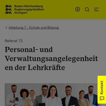
Zum Inhaltsbereich
Zur Hauptnavigation
You are here:
Abteilung 7 - Schule und Bildung
Referat 72
Personal- und
Verwaltungsangelegenheit
en der Lehrkräfte
Kontakt