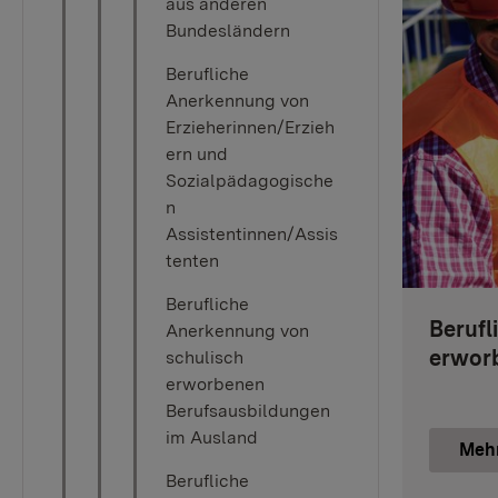
aus anderen
Bundesländern
Berufliche
Anerkennung von
Erzieherinnen/Erzieh
ern und
Sozialpädagogische
n
Assistentinnen/Assis
tenten
Berufliche
Berufl
Anerkennung von
erwor
schulisch
erworbenen
Berufsausbildungen
im Ausland
Meh
Berufliche