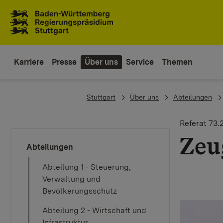
Zum Inhaltsbereich
Zur Hauptnavigation
Karriere
Presse
Über uns
Service
Themen
You are here:
Stuttgart
Über uns
Abteilungen
Referat 73.
Zeu
Abteilungen
Abteilung 1 - Steuerung,
Verwaltung und
Bevölkerungsschutz
Abteilung 2 - Wirtschaft und
Infrastruktur