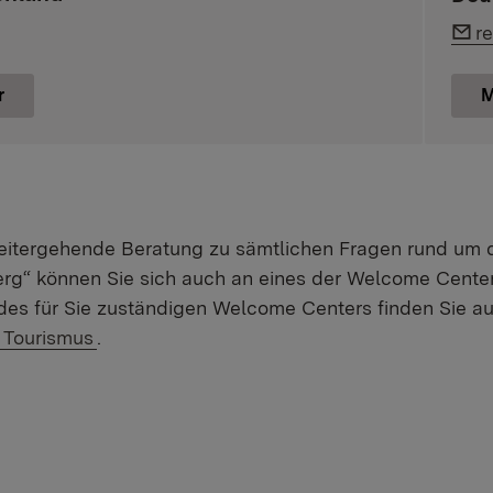
Li
r
r
M
weitergehende Beratung zu sämtlichen Fragen rund um 
g“ können Sie sich auch an eines der Welcome Center
es für Sie zuständigen Welcome Centers finden Sie a
 Tourismus
.