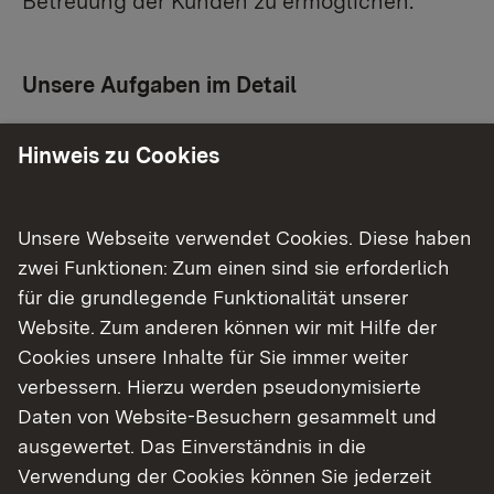
Betreuung der Kunden zu ermöglichen.
Unsere Aufgaben im Detail
Koordination und Steuerung bei
Hinweis zu Cookies
fachübergreifenden Planungen, Projekten,
Verfahren, Programmen, Einzelfällen und
Fachveranstaltungen.
Unsere Webseite verwendet Cookies. Diese haben
Weiterentwicklung der Abteilung durch
zwei Funktionen: Zum einen sind sie erforderlich
Prozessoptimierungen und Neue
für die grundlegende Funktionalität unserer
Steuerungsinstrumente.
Website. Zum anderen können wir mit Hilfe der
Rechtliche Beratung und Betreuung der
Cookies unsere Inhalte für Sie immer weiter
Wasser- und Bodenschutzreferate der
verbessern. Hierzu werden pseudonymisierte
Abteilung in Fragen des Bodenschutz- und
Daten von Website-Besuchern gesammelt und
Altlastenrechts, des Förderwesens und des
ausgewertet. Das Einverständnis in die
Landesbetriebs Gewässer als Eigentümer und
Verwendung der Cookies können Sie jederzeit