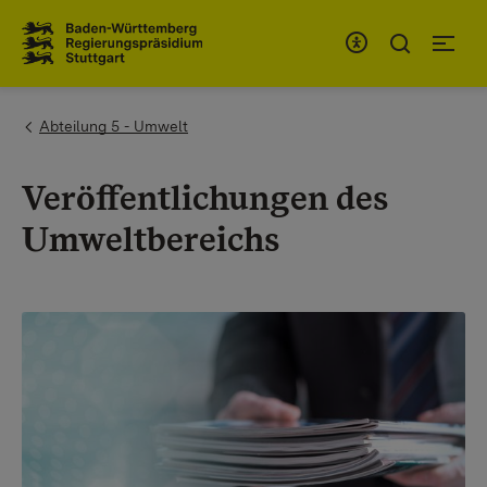
Zum Inhaltsbereich
Zur Hauptnavigation
You are here:
Abteilung 5 - Umwelt
Veröffentlichungen des
Umweltbereichs