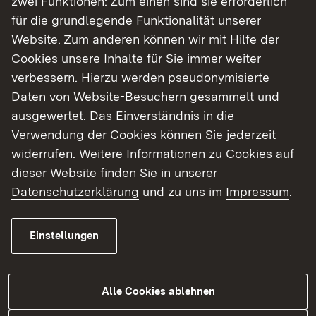
zwei Funktionen: Zum einen sind sie erforderlich
für die grundlegende Funktionalität unserer
Herausgeber: Regierungspräsidien Baden-
Website. Zum anderen können wir mit Hilfe der
Württemberg
Cookies unsere Inhalte für Sie immer weiter
Publikationsart: Leitfaden
verbessern. Hierzu werden pseudonymisierte
Seitenzahl: 16
Daten von Website-Besuchern gesammelt und
Publikationsdatum: 01.03.2021
ausgewertet. Das Einverständnis in die
Verwendung der Cookies können Sie jederzeit
Mehr Informationen
widerrufen. Weitere Informationen zu Cookies auf
dieser Website finden Sie in unserer
Downloadlink:
Als PDF herunterladen
Datenschutzerklärung
und zu uns im
Impressum
.
Einstellungen
Alle Cookies ablehnen