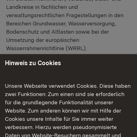
Landkreise in fachlichen und
verwaltungsrechtlichen Fragestellungen in den
Bereichen Grundwasser, Wasserversorgung,
Bodenschutz und Altlasten sowie bei der
Umsetzung der europäischen
Wasserrahmenrichtlinie (WRRL).
Hinweis zu Cookies
Wir fördern Maßnahmen der öffentlichen
Wasserversorgung
und
Abwasserbeseitigung
sowie der Untersuchung und Sanierung
Unsere Webseite verwendet Cookies. Diese haben
kommunaler Altlasten.
zwei Funktionen: Zum einen sind sie erforderlich
für die grundlegende Funktionalität unserer
Website. Zum anderen können wir mit Hilfe der
Unsere Aufgaben im Detail
Cookies unsere Inhalte für Sie immer weiter
verbessern. Hierzu werden pseudonymisierte
Grundwasserschutz
Daten von Website-Besuchern gesammelt und