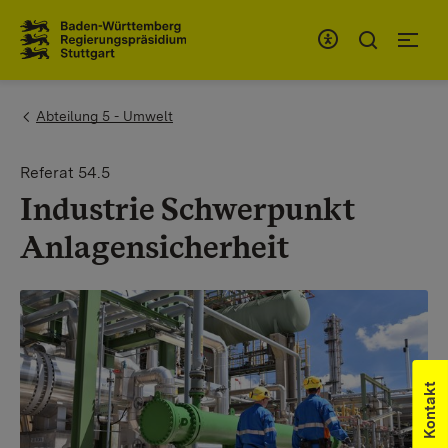
Zum Inhaltsbereich
Zur Hauptnavigation
You are here:
Abteilung 5 - Umwelt
Referat 54.5
Industrie Schwerpunkt
Anlagensicherheit
Kontakt