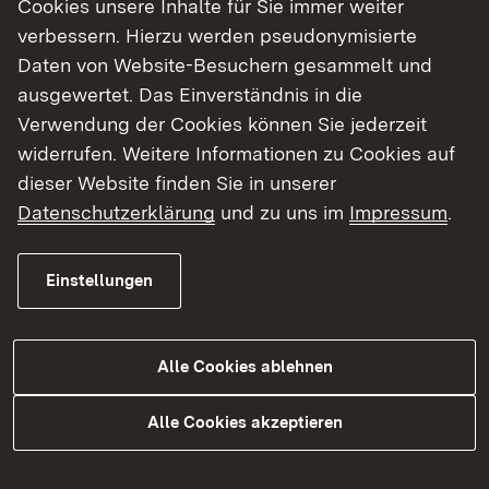
Cookies unsere Inhalte für Sie immer weiter
Zusammenarbeit mit den externen
verbessern. Hierzu werden pseudonymisierte
Katastrophenschutzbehörden bei der
Daten von Website-Besuchern gesammelt und
Erstellung der Katastrophenschutzplanungen
ausgewertet. Das Einverständnis in die
Klärung von grundsätzlichen Fragestellungen
Verwendung der Cookies können Sie jederzeit
im Bereich des Chemikalienrechts und der
widerrufen. Weitere Informationen zu Cookies auf
hierzu erlassenen Rechtsvorschriften.
dieser Website finden Sie in unserer
Datenschutzerklärung
und zu uns im
Impressum
.
Dazu gehört auch
Einstellungen
Abnahme der Asbest-Sachkundeprüfungen.
Erteilung von Begasungserlaubnissen und
Alle Cookies ablehnen
Befähigungsscheinen.
Anerkennung von Aus- und
Alle Cookies akzeptieren
Fortbildungseinrichtungen sowie Zertifizierung
von Betrieben nach der Chemikalien-