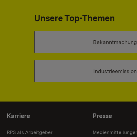
Unsere Top-Themen
Bekanntmachung
Industrieemissio
Themenübersicht
Karriere
Presse
RPS als Arbeitgeber
Medienmitteilunge