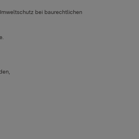
Umweltschutz bei baurechtlichen
e.
den,