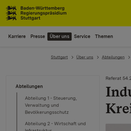
Zum Inhaltsbereich
Zur Hauptnavigation
Karriere
Presse
Über uns
Service
Themen
You are here:
Stuttgart
Über uns
Abteilungen
Referat 54.
Ind
Abteilungen
Abteilung 1 - Steuerung,
Kre
Verwaltung und
Bevölkerungsschutz
Abteilung 2 - Wirtschaft und
Infrastruktur