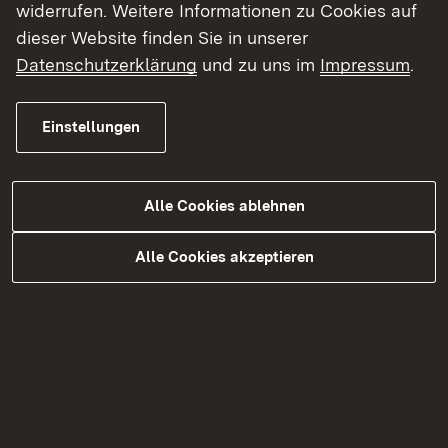
widerrufen. Weitere Informationen zu Cookies auf
dieser Website finden Sie in unserer
Datenschutzerklärung
und zu uns im
Impressum
.
Einstellungen
Portrait Artenschutz-Experte
Alle Cookies ablehnen
Spannende und nicht alltägliche Berufe im
Alle Cookies akzeptieren
öffentlichen Dienst gibt es viele. In
Kooperation mit der BBBank stellen wir Ihnen
Lars Lochhaas, Referent für Naturschutz, vor:
Mehr Informationen