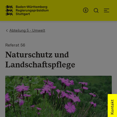
Zum Inhaltsbereich
Zur Hauptnavigation
You are here:
Abteilung 5 - Umwelt
Referat 56
Naturschutz und
Landschaftspflege
Kontakt