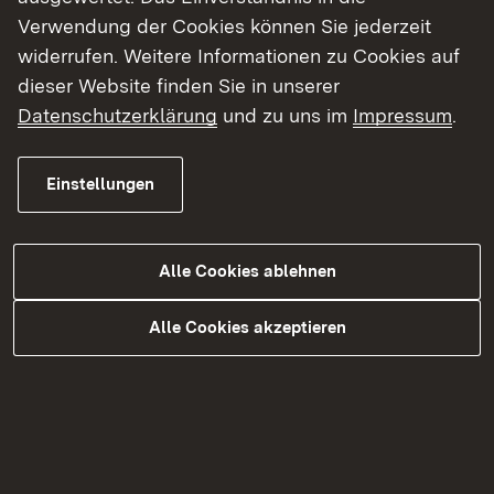
Show larger version for:
Show larger version for:
Verwendung der Cookies können Sie jederzeit
widerrufen. Weitere Informationen zu Cookies auf
dieser Website finden Sie in unserer
Datenschutzerklärung
und zu uns im
Impressum
.
Show larger version for:
Show larger version for:
Einstellungen
Show larger version for:
Alle Cookies ablehnen
Alle Cookies akzeptieren
Andere Betriebshöfe