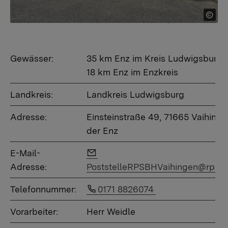
Gewässer:
35 km Enz im Kreis Ludwigsburg
18 km Enz im Enzkreis
Landkreis:
Landkreis Ludwigsburg
Adresse:
Einsteinstraße 49, 71665 Vaihinge
der Enz
Link auf E-Mail:
E-Mail-
Adresse:
PoststelleRPSBHVaihingen@rps.b
Link auf Telefonnummer:
Telefonnummer:
0171 8826074
Vorarbeiter:
Herr Weidle