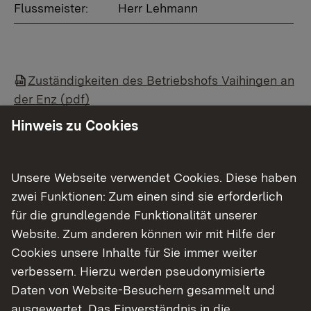
Flussmeister:
Herr Lehmann
Zuständigkeiten des Betriebshofs Vaihingen an
der Enz (pdf)
Hinweis zu Cookies
Show larger version for:
Unsere Webseite verwendet Cookies. Diese haben
zwei Funktionen: Zum einen sind sie erforderlich
für die grundlegende Funktionalität unserer
Website. Zum anderen können wir mit Hilfe der
Show larger version for:
Show larger version for:
Cookies unsere Inhalte für Sie immer weiter
verbessern. Hierzu werden pseudonymisierte
Daten von Website-Besuchern gesammelt und
ausgewertet. Das Einverständnis in die