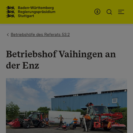
Zum Inhaltsbereich
Zur Hauptnavigation
You are here:
Betriebshöfe des Referats 53.2
Betriebshof Vaihingen an
der Enz