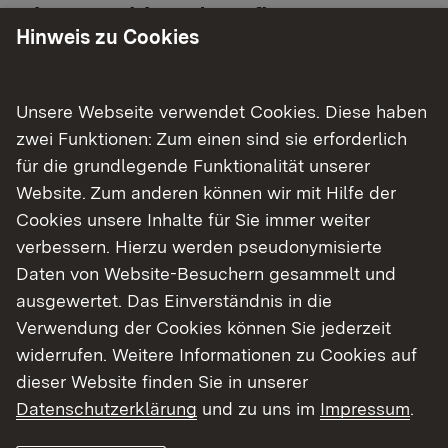
Einsatzgebiete des Pflegetrupps
Hinweis zu Cookies
Einen Schwerpunkt bildet im Winterhalbjahr das
Wiederherstellen und Erhalten der
Unsere Webseite verwendet Cookies. Diese haben
Wacholderheiden. In vielen Naturschutzgebieten
zwei Funktionen: Zum einen sind sie erforderlich
wie zum Beispiel im oberen Filstal, auf dem
für die grundlegende Funktionalität unserer
Kalten Feld oder am Jusi liegen die Heiden in
Website. Zum anderen können wir mit Hilfe der
extrem steilem und unzugänglichem Gelände. Um
Cookies unsere Inhalte für Sie immer weiter
die teilweise zugewachsenen Heiden
verbessern. Hierzu werden pseudonymisierte
wiederherzustellen, müssen Nadelbäume und
Daten von Website-Besuchern gesammelt und
Sträucher entfernt und Wacholderbüsche
ausgewertet. Das Einverständnis in die
zurückgenommen werden. Danach muss für eine
Verwendung der Cookies können Sie jederzeit
regelmäßige Beweidung gesorgt werden, doch
widerrufen. Weitere Informationen zu Cookies auf
kann die natürliche Sukzession allein damit meist
dieser Website finden Sie in unserer
nicht unterbunden werden. In diesen Fällen ist
Datenschutzerklärung
und zu uns im
Impressum
.
der Pflegetrupp gefragt, der mithilft, die Heiden
zu erhalten. Im Spätsommer werden die