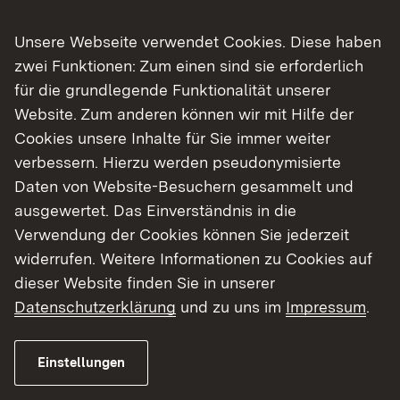
Unsere Webseite verwendet Cookies. Diese haben
NEU: Verzeichnis der
zwei Funktionen: Zum einen sind sie erforderlich
Berufsschulstandorte
für die grundlegende Funktionalität unserer
länderübergreifender Fachklassen
.
PDF
Website. Zum anderen können wir mit Hilfe der
Cookies unsere Inhalte für Sie immer weiter
verbessern. Hierzu werden pseudonymisierte
Hinweis:
Geänderte Servicezeiten und
Daten von Website-Besuchern gesammelt und
telefonische Erreichbarkeit während der
ausgewertet. Das Einverständnis in die
Sommerferien sowie ab dem Schuljahr
Verwendung der Cookies können Sie jederzeit
2026/2027 (
Siehe Nr. 10 der FAQ
)
widerrufen. Weitere Informationen zu Cookies auf
dieser Website finden Sie in unserer
Datenschutzerklärung
und zu uns im
Impressum
.
Link auf Datei:
Verwaltungsvorschrift des Kultusministeriums
über den Blockunterricht an den
Berufsschulen in Baden-Württemberg und
Einstellungen
Zuwendungen an Berufsschülerinnen und
Berufsschüler .PDF