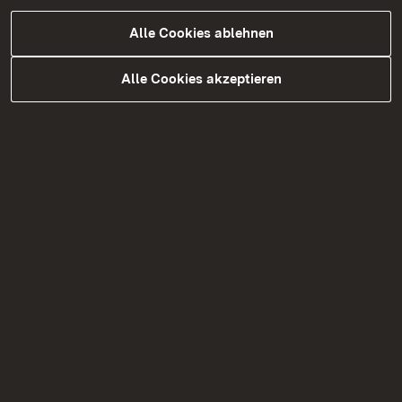
Alle Cookies ablehnen
Formulare / Anträge "Zuschüsse für
Blockschülerinnen und Blockschüler"
Alle Cookies akzeptieren
FAQ – Zuschuss zu Unterkunft und
Verpflegung im Blockunterricht
1. Wer kann einen Zuschuss erhalten?
2. Welche Unterlagen müssen eingereicht
werden?
3. Wie kann der Antrag gestellt werden?
4. Gibt es Fristen für die Antragstellung?