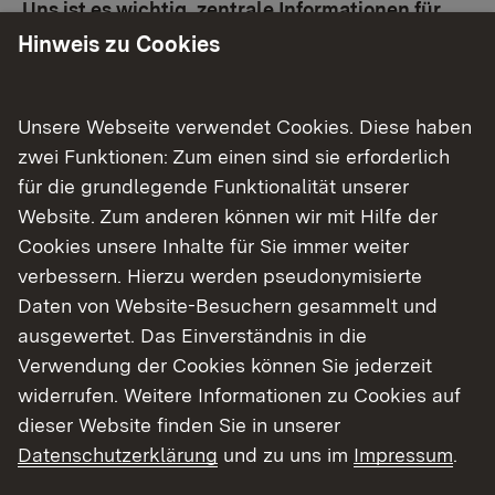
Uns ist es wichtig, zentrale Informationen für
Sie bereit zu stellen, was das für die Arbeit an
Hinweis zu Cookies
den Schulen konkret bedeutet. Eine Liste mit
häufigen Fragen finden Sie hier.
Unsere Webseite verwendet Cookies. Diese haben
FAQ
zwei Funktionen: Zum einen sind sie erforderlich
für die grundlegende Funktionalität unserer
Allgemeine Informationen finden Sie auf dem
Website. Zum anderen können wir mit Hilfe der
online-Portal des
Cookies unsere Inhalte für Sie immer weiter
Landesdatenschutzbeauftragten:
Externer Link:
verbessern. Hierzu werden pseudonymisierte
Landesdatenschutzbeauftragter
Daten von Website-Besuchern gesammelt und
ausgewertet. Das Einverständnis in die
Auch auf dem Kultusportal finden Sie vielfältige
Verwendung der Cookies können Sie jederzeit
Hinweise und unterstützende Materialien:
Externer Link:
widerrufen. Weitere Informationen zu Cookies auf
Kultusportal
dieser Website finden Sie in unserer
Datenschutzerklärung
und zu uns im
Impressum
.
Sollten Sie konkrete Vorlagen für
Verfahrensverzeichnisse suchen, werden Sie