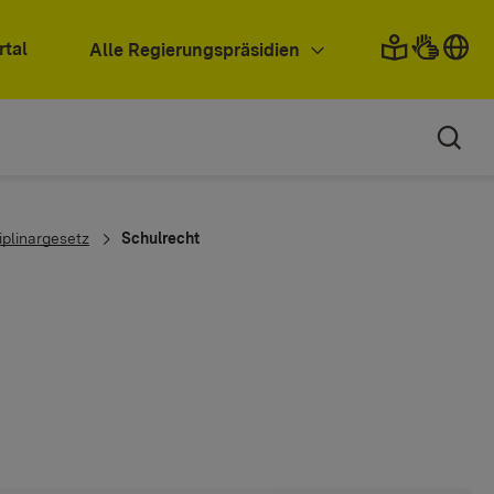
rtal
Alle Regierungspräsidien
plinargesetz
Schulrecht