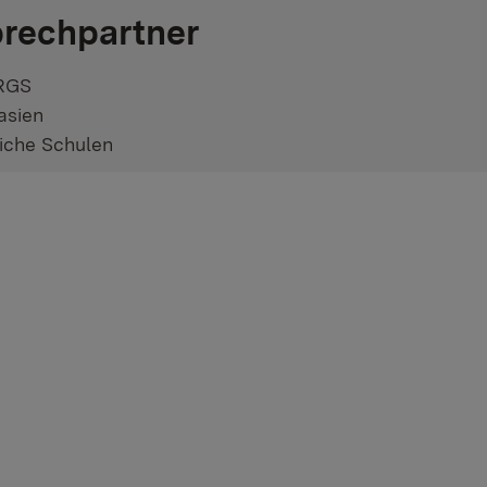
rechpartner
RGS
asien
liche Schulen