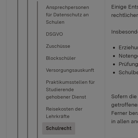
Einige Ent
Ansprechpersonen
für Datenschutz an
rechtliche
Schulen
Insbesond
DSGVO
Zuschüsse
Erzieh
Notenge
Blockschüler
Prüfung
Versorgungsauskunft
Schulbe
Praktikumsstellen für
Studierende
Sofern die
gehobener Dienst
getroffene
Reisekosten der
Ferner ber
Lehrkräfte
in allen a
(current)
Schulrecht