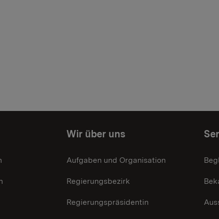
Wir über uns
Ser
n
Aufgaben und Organisation
Beg
n
Regierungsbezirk
Bek
Regierungspräsidentin
Aus