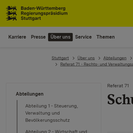
Zum Inhaltsbereich
Zur Hauptnavigation
Karriere
Presse
Über uns
Service
Themen
You are here:
Stuttgart
Über uns
Abteilungen
Referat 71 - Rechts- und Verwaltung
Referat 71
Sch
Abteilungen
Abteilung 1 - Steuerung,
Verwaltung und
Bevölkerungsschutz
Abteilung 2 - Wirtschaft und