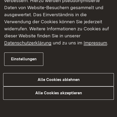
verbessern. Hierzu werden pseudonymisierte
Daten von Website-Besuchern gesammelt und
ausgewertet. Das Einverständnis in die
Themenübersicht
Verwendung der Cookies können Sie jederzeit
Themenübersicht
widerrufen. Weitere Informationen zu Cookies auf
dieser Website finden Sie in unserer
Datenschutzerklärung
und zu uns im
Impressum
.
Soziale Medien
Einstellungen
Facebook
Instagram
Alle Cookies ablehnen
LinkedIn
YouTube
Alle Cookies akzeptieren
Kontakt