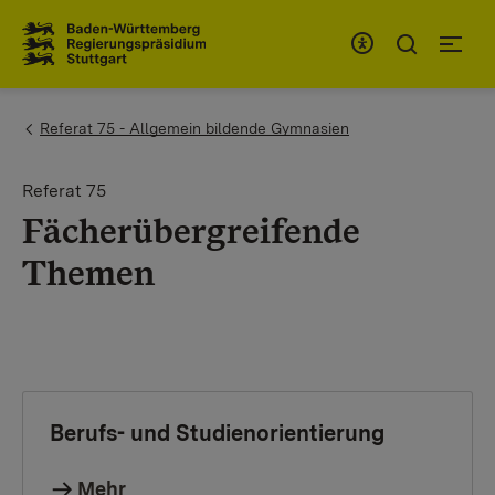
Zum Inhaltsbereich
Zur Hauptnavigation
You are here:
Referat 75 - Allgemein bildende Gymnasien
Referat 75
Fächerübergreifende
Themen
Berufs- und Studienorientierung
Mehr