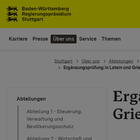
Zum Inhaltsbereich
Zur Hauptnavigation
Karriere
Presse
Über uns
Service
Themen
You are here:
Stuttgart
Über uns
Abteilungen
Ergänzungsprüfung in Latein und Gri
Erg
Abteilungen
Gri
Abteilung 1 - Steuerung,
Verwaltung und
Bevölkerungsschutz
Abteilung 2 - Wirtschaft und