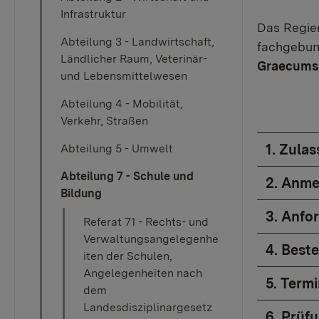
Infrastruktur
Das Regier
Abteilung 3 - Landwirtschaft,
fachgebun
Ländlicher Raum, Veterinär-
Graecum
und Lebensmittelwesen
Abteilung 4 - Mobilität,
Verkehr, Straßen
1. Zula
Abteilung 5 - Umwelt
Abteilung 7 - Schule und
2. Anme
Bildung
3. Anfo
Referat 71 - Rechts- und
Verwaltungsangelegenhe
4. Best
iten der Schulen,
Angelegenheiten nach
5. Term
dem
Landesdisziplinargesetz
6. Prüf