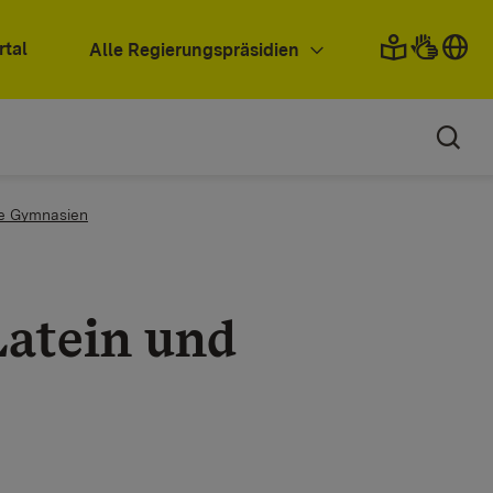
rtal
Alle Regierungspräsidien
de Gymnasien
atein und