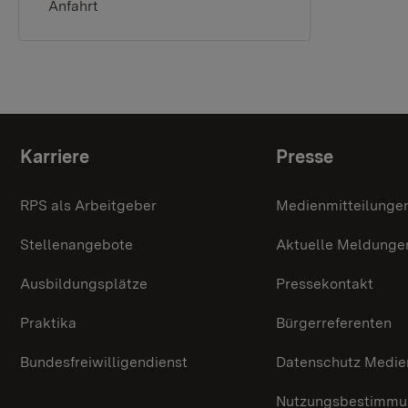
Anfahrt
Themenübersicht
Karriere
Presse
RPS als Arbeitgeber
Medienmitteilunge
Stellenangebote
Aktuelle Meldunge
Ausbildungsplätze
Pressekontakt
Praktika
Bürgerreferenten
Bundesfreiwilligendienst
Datenschutz Medie
Nutzungsbestimmun