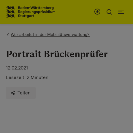
Zum Inhaltsbereich
Zur Hauptnavigation
You are here:
Wer arbeitet in der Mobilitätsverwaltung?
Portrait Brückenprüfer
12.02.2021
Lesezeit:
2 Minuten
Teilen
Wenn Sie externe Videos von YouTube aktivieren,
werden Daten automatisiert an diesen Anbieter
übertragen.