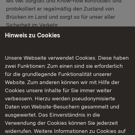
Mit viel Sorgfalt und Know-how kontrolliert und
protokolliert er regelmäßig den Zustand von
Brücken im Land und sorgt so für unser aller
Sicherheit im Verkehr.
Hinweis zu Cookies
Zurück
Unsere Webseite verwendet Cookies. Diese haben
zwei Funktionen: Zum einen sind sie erforderlich
Verwandte Nachrichten
für die grundlegende Funktionalität unserer
Website. Zum anderen können wir mit Hilfe der
17.10.2022
Portrait Verkehrsplaner
Cookies unsere Inhalte für Sie immer weiter
verbessern. Hierzu werden pseudonymisierte
17.10.2022
Portrait Landschaftsplanerin
Daten von Website-Besuchern gesammelt und
ausgewertet. Das Einverständnis in die
17.10.2022
Portrait Landschaftsplanerin
Verwendung der Cookies können Sie jederzeit
27.04.2022
Portrait Inspektorin für Flugplätze
widerrufen. Weitere Informationen zu Cookies auf