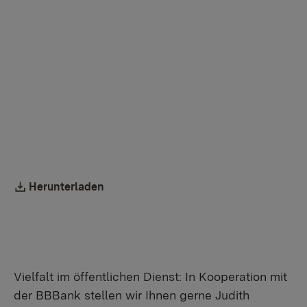
Wenn Sie externe Videos von YouTube aktivieren,
werden Daten automatisiert an diesen Anbieter
übertragen.
Mehr Informationen
Einmalig aktivieren
Downloadlink:
Herunterladen
Vielfalt im öffentlichen Dienst: In Kooperation mit
der BBBank stellen wir Ihnen gerne Judith