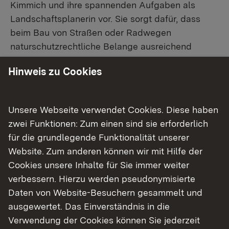
Kimmich und ihre spannenden Aufgaben als
Landschaftsplanerin vor. Sie sorgt dafür, dass
beim Bau von Straßen oder Radwegen
naturschutzrechtliche Belange ausreichend
berücksichtigt werden.
Hinweis zu Cookies
Zurück
Unsere Webseite verwendet Cookies. Diese haben
zwei Funktionen: Zum einen sind sie erforderlich
Verwandte Nachrichten
für die grundlegende Funktionalität unserer
Website. Zum anderen können wir mit Hilfe der
Cookies unsere Inhalte für Sie immer weiter
17.10.2022
Portrait Verkehrsplaner
verbessern. Hierzu werden pseudonymisierte
17.10.2022
Portrait Verkehrsplaner
Daten von Website-Besuchern gesammelt und
ausgewertet. Das Einverständnis in die
27.04.2022
Portrait Inspektorin für Flugplätze
Verwendung der Cookies können Sie jederzeit