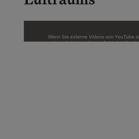
Wenn Sie externe Videos von YouTube a
automatisiert an diesen Anbieter übert
Mehr Informationen
Einmalig aktivieren