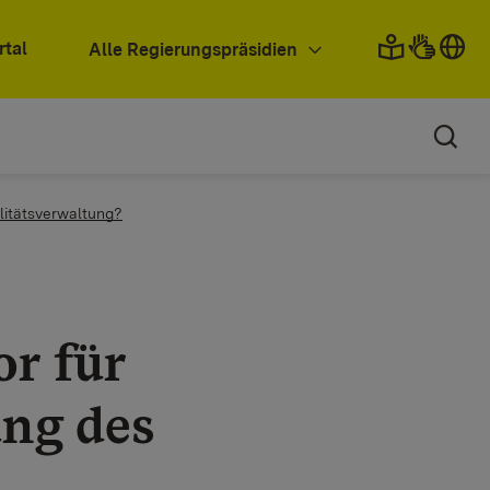
rtal
Alle Regierungspräsidien
ilitätsverwaltung?
or für
ng des