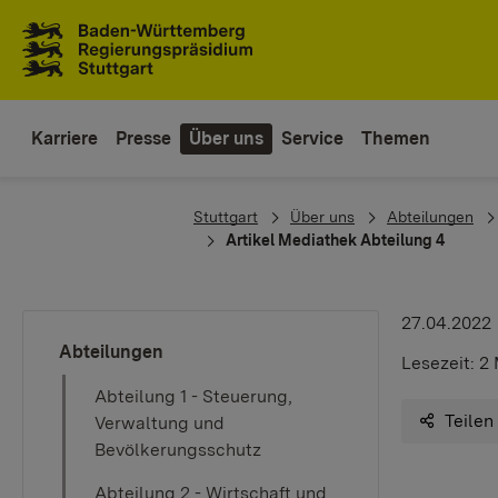
Zum Inhaltsbereich
Zur Hauptnavigation
Karriere
Presse
Über uns
Service
Themen
You are here:
Stuttgart
Über uns
Abteilungen
Artikel Mediathek Abteilung 4
27.04.2022
Abteilungen
Lesezeit:
2 
Abteilung 1 - Steuerung,
Teilen
Verwaltung und
Bevölkerungsschutz
Abteilung 2 - Wirtschaft und