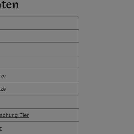
hten
tze
tze
wachung Eier
z