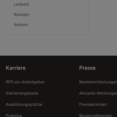
Leitbild
Kontakt
Anfahrt
Themenübersicht
Karriere
Presse
RPS als Arbeitgeber
Medienmitteilunge
Stellenangebote
Aktuelle Meldunge
Ausbildungsplätze
Pressekontakt
Praktika
Bürgerreferenten