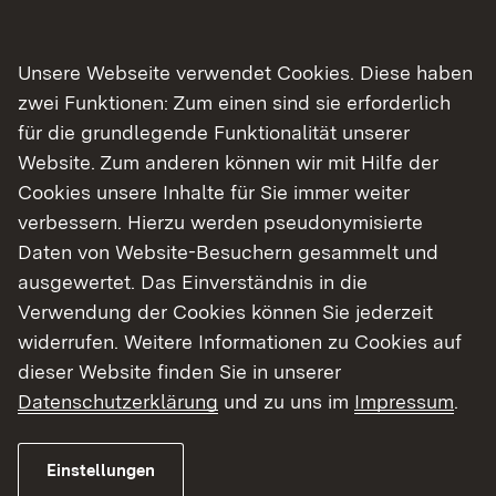
Im Regierungsbezirk Stuttgart sind folgende
Brücken betroffen:
Unsere Webseite verwendet Cookies. Diese haben
B 290 Überführung eines Feldweges
zwei Funktionen: Zum einen sind sie erforderlich
(Distelhausen)
für die grundlegende Funktionalität unserer
B 290 Brücke über die Tauber (Bad
Website. Zum anderen können wir mit Hilfe der
Mergentheim)
Cookies unsere Inhalte für Sie immer weiter
B 290 Brücke über die Bahn (Bad
verbessern. Hierzu werden pseudonymisierte
Mergentheim)
Daten von Website-Besuchern gesammelt und
B 19 Überführung der K 3292 (Oberkochen)
ausgewertet. Das Einverständnis in die
B 14 Überführung der K 1856 (Waiblingen)
B 10 Brücke über die Fils / Nord
Verwendung der Cookies können Sie jederzeit
(Plochingen/Reichenbach)
widerrufen. Weitere Informationen zu Cookies auf
B 312 Aichtalbrücke (Aich)
dieser Website finden Sie in unserer
B 297 Brücke über Tannenbergstraße
Datenschutzerklärung
und zu uns im
Impressum
.
(Kirchheim/Teck)
B 297 Brücke über den Schlierbach
(Schlierbach)
Einstellungen
B 10 Brücke über B 10 / Nord (Stammheim)