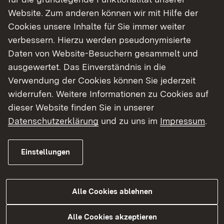
Medien im Kunstunterricht angeboten. Ziel der
Website. Zum anderen können wir mit Hilfe der
Fortbildungen war es, Lehrerinnen und Lehrer, die
Cookies unsere Inhalte für Sie immer weiter
bisher die gängige Software (3D-Programme,
verbessern. Hierzu werden pseudonymisierte
Bildbearbeitung, Animation, Web und Game-
Daten von Website-Besuchern gesammelt und
Design, Layout) verwendet haben, die
ausgewertet. Das Einverständnis in die
preiswerteren oder gar kostenlosen Alternativen
Verwendung der Cookies können Sie jederzeit
zu den großen Anbietern vorzustellen, die
widerrufen. Weitere Informationen zu Cookies auf
trotzdem den Anspruch an hochwertige
dieser Website finden Sie in unserer
Bearbeitungssoftware für den Kunstunterricht
Datenschutzerklärung
und zu uns im
Impressum
.
erfüllen.
Einstellungen
Über den unten aufgeführten Link erreichen Sie
eine ständig aktualisierte Seite der
Medienwerkstatt der ABK Stuttgart, die
Alle Cookies ablehnen
alternative Software vorstellt. Nähere
Informationen, sowie eine Gesamtübersicht über
Alle Cookies akzeptieren