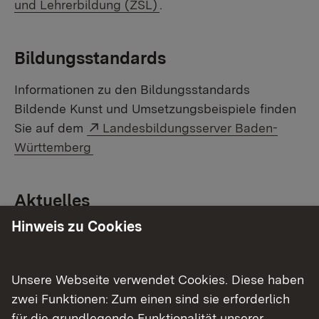
und Lehrerbildung (ZSL)
.
Bildungsstandards
Informationen zu den Bildungsstandards
Bildende Kunst und Umsetzungsbeispiele finden
Externer Link:
Sie auf dem
Landesbildungsserver Baden-
Württemberg
Aktuelles
Hinweis zu Cookies
Günstige und kostenlose Alternativen zu den
bekannten digitalen Gestaltungsprogrammen
In Zusammenarbeit mit der Medienwerkstatt der
Unsere Webseite verwendet Cookies. Diese haben
Staatlichen Akademie der Bildenden Künste
zwei Funktionen: Zum einen sind sie erforderlich
Stuttgart wurden Fortbildungen zu digitalen
für die grundlegende Funktionalität unserer