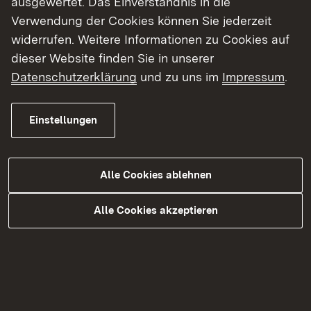
ausgewertet. Das Einverständnis in die
Eine schriftliche Abiturprüfung gibt es
Verwendung der Cookies können Sie jederzeit
ausschließlich für Leistungsfachschüler:innen im
widerrufen. Weitere Informationen zu Cookies auf
Rahmen des Schulversuchs Kursstufe Informatik
dieser Website finden Sie in unserer
Modul „Leistungsfach“.
Datenschutzerklärung
und zu uns im
Impressum
.
Informationen zur Prüfung, Muster- und
Fundusaufgaben finden Sie auf den Seiten des
Einstellungen
Kultusministeriums BW.
Musteraufgabensatz zum schriftlichen Abitur
Alle Cookies ablehnen
Informatik ab 2017
Alle Cookies akzeptieren
Aufgabenfundus zum schriftlichen Abitur
Informatik ab 2023
Die aktuellen Termine zum Abitur entnehmen Sie
bitte den Informationen auf Seiten des