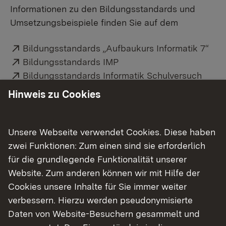
Informationen zu den Bildungsstandards und
Umsetzungsbeispiele finden Sie auf dem
Externer Link:
Bildungsstandards „Aufbaukurs Informatik 7“
Externer Link:
Bildungsstandards IMP
Externer Link:
Bildungsstandards Informatik Schulversuch
Hinweis zu Cookies
Fortbildungen
Unsere Webseite verwendet Cookies. Diese haben
Fortbildungen werden zukünftig von dem neu
zwei Funktionen: Zum einen sind sie erforderlich
gegründeten
Zentrum für Schulqualität und
für die grundlegende Funktionalität unserer
Lehrerbildung (ZSL)
verantwortet.
Website. Zum anderen können wir mit Hilfe der
Cookies unsere Inhalte für Sie immer weiter
verbessern. Hierzu werden pseudonymisierte
Abitur
Daten von Website-Besuchern gesammelt und