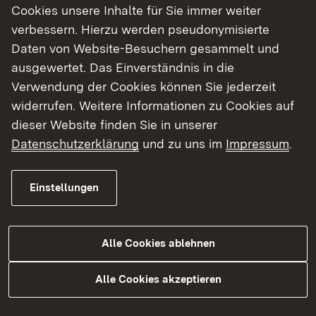
Cookies unsere Inhalte für Sie immer weiter
Protokollblatt zum Prüfungsgespräch
verbessern. Hierzu werden pseudonymisierte
Reader mündliches Abitur Musik 2024
Daten von Website-Besuchern gesammelt und
ausgewertet. Das Einverständnis in die
Skript zum neuen Schwerpunktthema "Musik als 
Verwendung der Cookies können Sie jederzeit
Tonsatzregeln
widerrufen. Weitere Informationen zu Cookies auf
dieser Website finden Sie in unserer
Datenschutzerklärung
und zu uns im
Impressum
.
Fortbildungen Musik und
Einstellungen
Unterrichtsmaterialien
Externer Link:
Startseite des ZSL
Alle Cookies ablehnen
Externer Link:
Musik-Fachseite am ZSL
Externer Link:
Musik-Fortbildungen in der Region Stuttgart
Alle Cookies akzeptieren