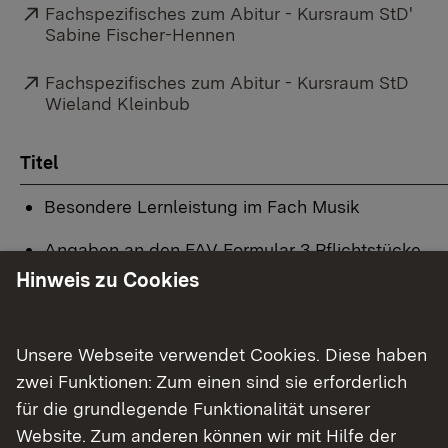
Externer Link:
Fachspezifisches zum Abitur - Kursraum StD'
Sabine Fischer-Hennen
Externer Link:
Fachspezifisches zum Abitur - Kursraum StD
Wieland Kleinbub
Titel
Besondere Lernleistung im Fach Musik
Angaben an den FAV Formular 3 Pflichtstücke
Hinweis zu Cookies
Durchführungsbestimmungen Fachpraxis ab Abit
Fachpraktische Prüfung LF Formulare S. 1-3
Unsere Webseite verwendet Cookies. Diese haben
Hinweise zu Jazz-Pop in der fachpraktischen Prü
zwei Funktionen: Zum einen sind sie erforderlich
für die grundlegende Funktionalität unserer
Operatorenkatalog im Fach Musik ab Abitur 2024
Website. Zum anderen können wir mit Hilfe der