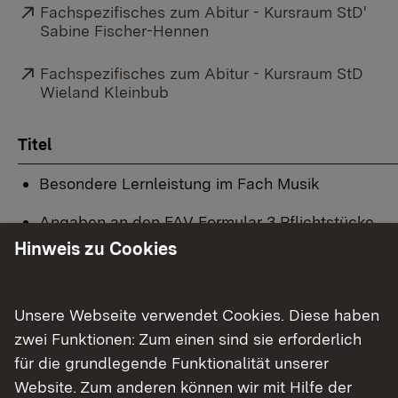
Externer Link:
Fachspezifisches zum Abitur - Kursraum StD'
Sabine Fischer-Hennen
Externer Link:
Fachspezifisches zum Abitur - Kursraum StD
Wieland Kleinbub
Titel
Besondere Lernleistung im Fach Musik
Angaben an den FAV Formular 3 Pflichtstücke
Hinweis zu Cookies
Durchführungsbestimmungen Fachpraxis ab Abit
Fachpraktische Prüfung LF Formulare S. 1-3
Unsere Webseite verwendet Cookies. Diese haben
Hinweise zu Jazz-Pop in der fachpraktischen Prü
zwei Funktionen: Zum einen sind sie erforderlich
für die grundlegende Funktionalität unserer
Operatorenkatalog im Fach Musik ab Abitur 2024
Website. Zum anderen können wir mit Hilfe der