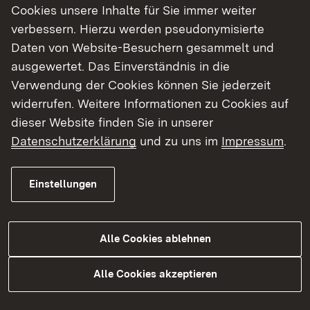
Cookies unsere Inhalte für Sie immer weiter
Protokollblatt zum Prüfungsgespräch
verbessern. Hierzu werden pseudonymisierte
Reader mündliches Abitur Musik 2024
Daten von Website-Besuchern gesammelt und
ausgewertet. Das Einverständnis in die
Skript zum neuen Schwerpunktthema "Musik als 
Verwendung der Cookies können Sie jederzeit
Tonsatzregeln
widerrufen. Weitere Informationen zu Cookies auf
dieser Website finden Sie in unserer
Datenschutzerklärung
und zu uns im
Impressum
.
Fortbildungen Musik und
Einstellungen
Unterrichtsmaterialien
Externer Link:
Startseite des ZSL
Alle Cookies ablehnen
Externer Link:
Musik-Fachseite am ZSL
Externer Link:
Musik-Fortbildungen in der Region Stuttgart
Alle Cookies akzeptieren